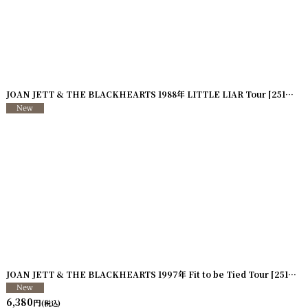
13-87
JOAN JETT & THE BLACKHEARTS 1988年 LITTLE LIAR Tour
]
[
251113-86
JOAN JETT & THE BLACKHEARTS 1997年 Fit to be Tied Tour
[
251113-83
6,380
円
(税込)