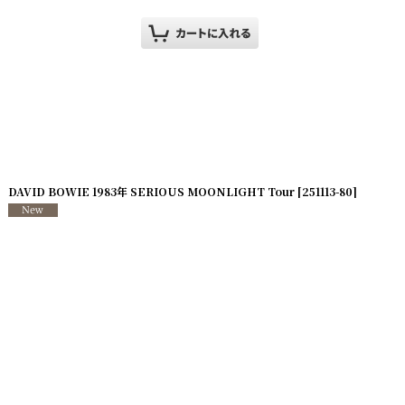
1113-81
DAVID BOWIE 1983年 SERIOUS MOONLIGHT Tour
]
[
251113-80
]