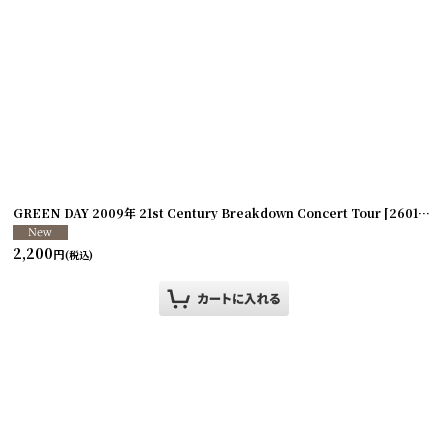
]
GREEN DAY 2009年 21st Century Breakdown Concert Tour
[
260107-21
2,200
円
(税込)