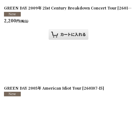
]
GREEN DAY 2009年 21st Century Breakdown Concert Tour
[
260107-18
2,200
円
(税込)
GREEN DAY 2005年 American Idiot Tour
[
260107-15
]