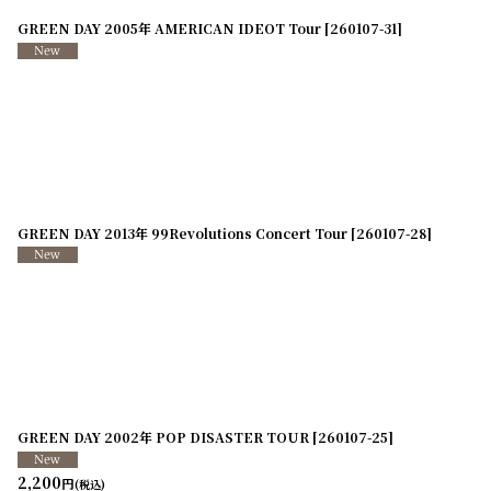
GREEN DAY 2005年 AMERICAN IDEOT Tour
[
260107-31
]
GREEN DAY 2013年 99Revolutions Concert Tour
[
260107-28
]
GREEN DAY 2002年 POP DISASTER TOUR
[
260107-25
]
2,200
円
(税込)