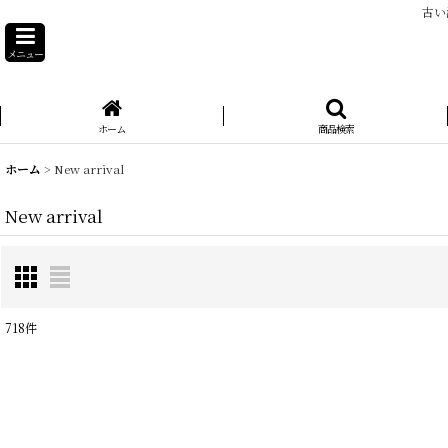
古い
メニュー
ホーム
商品検索
ホーム
>
New arrival
New arrival
718
件
表示数
:
在庫あり