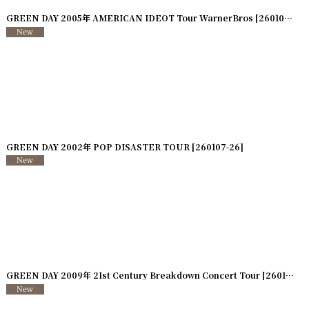
]
GREEN DAY 2005年 AMERICAN IDEOT Tour WarnerBros
[
260107-29
]
GREEN DAY 2002年 POP DISASTER TOUR
[
260107-26
]
]
GREEN DAY 2009年 21st Century Breakdown Concert Tour
[
260107-23