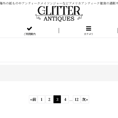
海外の紙ものやアンティークメイソンジャーなどアメリカアンティーク雑貨の通販
ご利用案内
カテゴリ
«
前
1
2
3
4
...
12
次
»