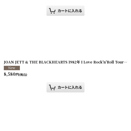
]
JOAN JETT & THE BLACKHEARTS 1982年 I Love Rock'n'Roll Tour
[
25
8,580
円
(税込)