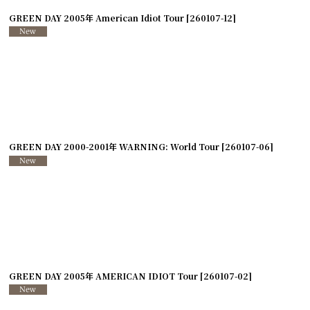
GREEN DAY 2005年 American Idiot Tour
[
260107-12
]
GREEN DAY 2000-2001年 WARNING: World Tour
[
260107-06
]
0107-03
GREEN DAY 2005年 AMERICAN IDIOT Tour
]
[
260107-02
]