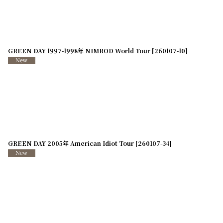
並び順
:
GREEN DAY 1997-1998年 NIMROD World Tour
[
260107-10
]
GREEN DAY 2005年 American Idiot Tour
[
260107-34
]