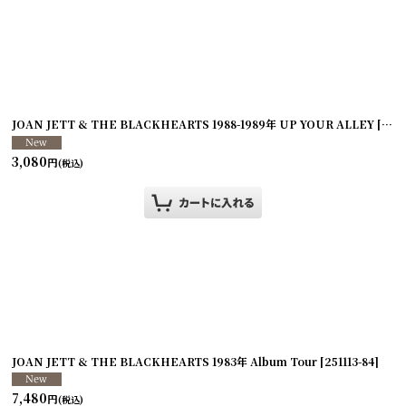
JOAN JETT & THE BLACKHEARTS 1988-1989年 UP YOUR ALLEY
[
2511
3,080
円
(税込)
JOAN JETT & THE BLACKHEARTS 1983年 Album Tour
[
251113-85
]
[
251113-84
]
7,480
円
(税込)