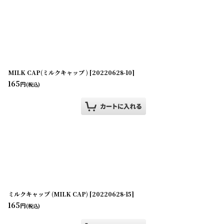
表示数
:
在庫あり
並び順
:
MILK CAP(ミルクキャップ )
[
20220628-10
]
165
円
(税込)
ミルクキャップ (MILK CAP)
[
20220628-15
]
165
円
(税込)