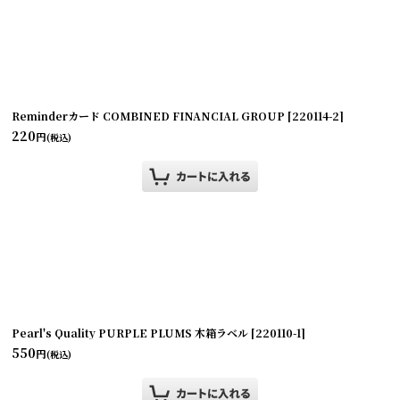
Reminderカード COMBINED FINANCIAL GROUP
]
[
220114-2
]
220
円
(税込)
Pearl's Quality PURPLE PLUMS 木箱ラベル
[
220110-1
]
550
円
(税込)