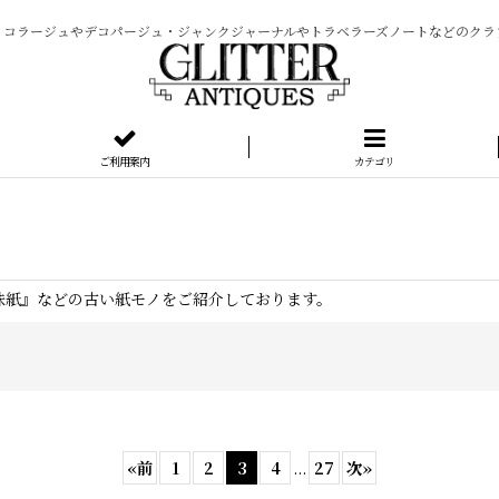
）コラージュやデコパージュ・ジャンクジャーナルやトラベラーズノートなどのクラ
ご利用案内
カテゴリ
る『味紙』などの古い紙モノをご紹介しております。
«
前
1
2
3
4
...
27
次
»