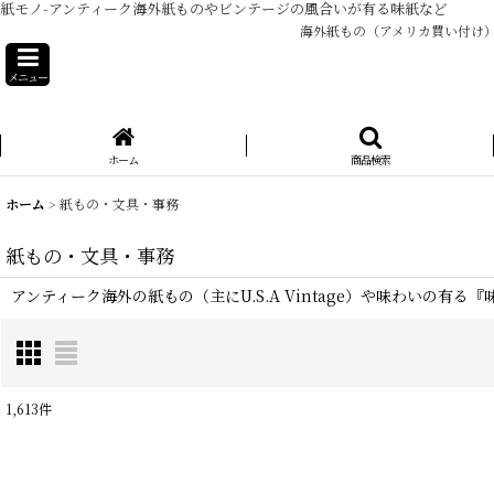
紙モノ-アンティーク海外紙ものやビンテージの風合いが有る味紙など
海外紙もの（アメリカ買い付け
メニュー
ホーム
商品検索
ホーム
>
紙もの・文具・事務
紙もの・文具・事務
アンティーク海外の紙もの（主にU.S.A Vintage）や味わいの有
1,613
件
サブカテゴリ
: