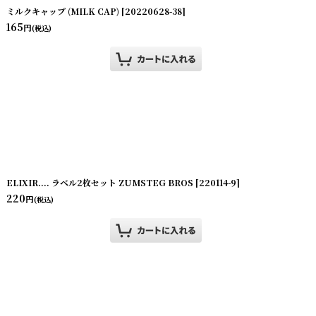
ミルクキャップ (MILK CAP)
[
20220628-38
]
165
円
(税込)
ELIXIR.... ラベル2枚セット ZUMSTEG BROS
[
220114-9
]
220
円
(税込)