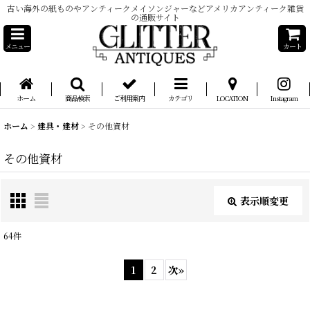
古い海外の紙ものやアンティークメイソンジャーなどアメリカアンティーク雑貨
の通販サイト
メニュー
カート
ホーム
商品検索
ご利用案内
カテゴリ
LOCATION
Instagram
ホーム
>
建具・建材
>
その他資材
その他資材
表示順変更
閉じる
64
件
表示数
:
1
2
次
»
在庫あり