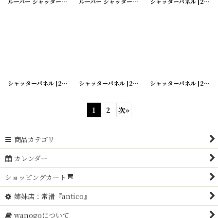
ルーバー シャッター
[
20200331-7
]
ルーバー シャッター
[
20200331-8
シャッターパネル
]
[
20200331-1
シャッターパネル
[
20200331-2
シャッターパネル
]
[
20200331-3
シャッターパネル
]
[
20200331-4
1
2
次
»
商品カテゴリ
カレンダー
ショッピングカート
姉妹店：常滑『antico』
wanogoについて